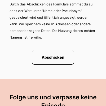
motivierte Straftaten.
Durch das Abschicken des Formulars stimmst du zu,
dass der Wert unter "Name oder Pseudonym"
00:01:05: In Berlin dokumentierte die
gespeichert wird und öffentlich angezeigt werden
Organisation Claim einen Rekord bei anti-
kann. Wir speichern keine IP-Adressen oder andere
muslimischen Vorfällen.
personenbezogene Daten. Die Nutzung deines echten
00:01:11: Aus mehreren Bundesländern
Namens ist freiwillig.
vermeldete die Recherche und
Informationsstelle Antisemitismus, dass die
antisemitischen Attacken zuletzt stark
Abschicken
zunahmen.
00:01:19: In Niedersachsen und Nordrhein-
Westfalen gab es Höchststände – dabei wurden
die Angriffe zunehmend brutaler.
00:01:25: Auch in Sachsen-Anhalt stiegen die
Folge uns und verpasse keine
Zahlen um ein Drittel.
Episode