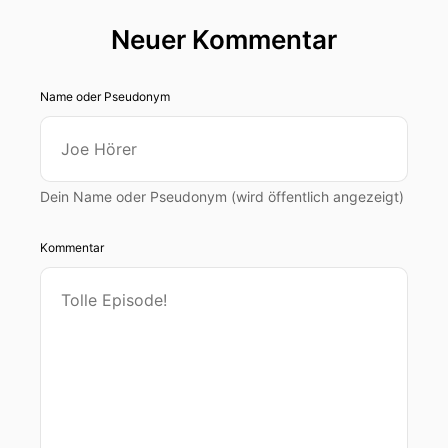
00:00:30: über Macht, Milliarden- und die
Neuer Kommentar
politischen Konflikte, die die WM-Karriere im
Jahr ist.
Name oder Pseudonym
00:00:37: Von der heiklen Iran-Teilnahme bis hin
zu den unstrittenen Vergaben nach Saudi-
Arabien.
Dein Name oder Pseudonym (wird öffentlich angezeigt)
00:00:42: Mit Einschätzungen des Schweizer
Korruptionsexperten Mark Piett und Christoph
Kommentar
Becker aus unserer Sportredaktion ...
00:00:52: Andreas, du hast ja einen Sohn, der
fünfzehn
00:00:55: ist?
00:00:56: Ja!