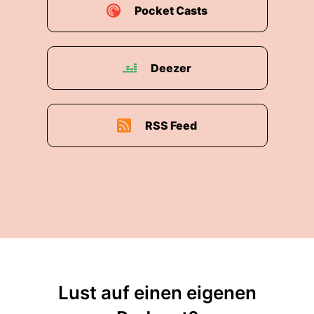
Pocket Casts
00:02:03: Wir sprechen über Infantinos
Verhältnis zu Donald Trump, den USA.
Deezer
00:02:07: Und wir erinnern uns dabei ja – die
USA waren aus Sicht der FIFA lange kein Partner
sondern eher ein Problem spätestens nach der
WMP-Vergabe, und den Ermittlungen, die
RSS Feed
danach ins Rollen.
00:02:18: Wir werden später genaueres
dazuhören und wir gucken natürlich auch auf
die Konflikte, die diese WM politisch so brisant
machen.
00:02:24: Iransteilnahme – was die bedeutet?
00:02:26: Welche Szenarien da noch denkbar
Lust auf einen eigenen
sind?